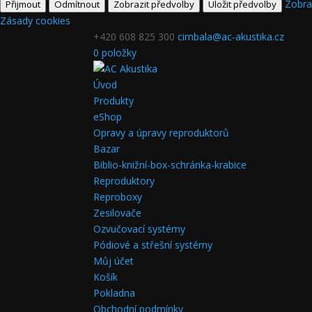
Zobra
Přijmout
Odmítnout
Zobrazit předvolby
Uložit předvolby
Zásady cookies
+420 608 825 300
cimbala@ac-akustika.cz
0 položky
Úvod
Produkty
eShop
Opravy a úpravy reproduktorů
Bazar
Biblio-knižní-box-schránka-krabice
Reproduktory
Reproboxy
Zesilovače
Ozvučovací systémy
Pódiové a střešní systémy
Můj účet
Košík
Pokladna
Obchodní podmínky