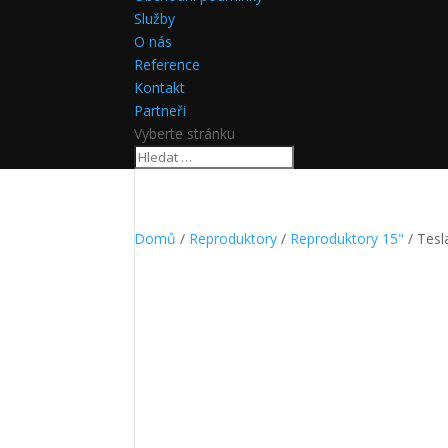
Služby
O nás
Reference
Kontakt
Partneři
Vyberte stránku
Domů
/
Reproduktory
/
Reproduktory 15"
/ Tes