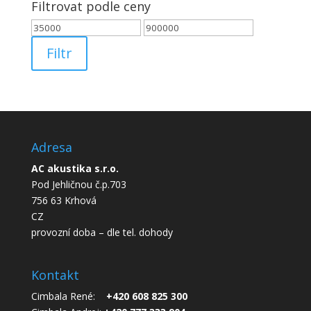
Filtrovat podle ceny
Minimální
Maximální
cena
cena
Filtr
Adresa
AC akustika s.r.o.
Pod Jehličnou č.p.703
756 63 Krhová
CZ
provozní doba – dle tel. dohody
Kontakt
Cimbala René:
+420 608 825 300