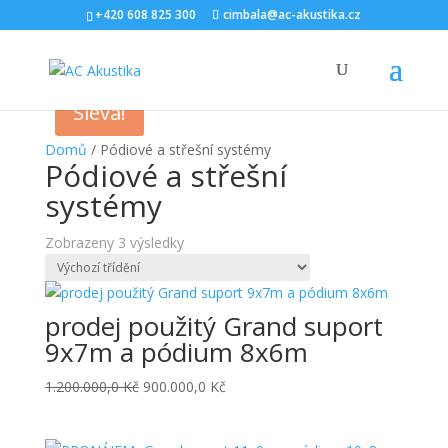
+420 608 825 300
cimbala@ac-akustika.cz
Sleva!
Domů
/ Pódiové a střešní systémy
Pódiové a střešní
systémy
Zobrazeny 3 výsledky
prodej použitý Grand suport
9x7m a pódium 8x6m
Původní
Aktuální
1.200.000,0
Kč
900.000,0
Kč
cena
cena
byla:
je: