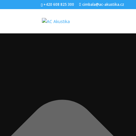
Spravovat Souhlas s cookies
+420 608 825 300
cimbala@ac-akustika.cz