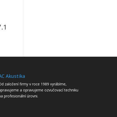
7.1
AC Akustika
Od založení firmy v roce 1989 vyrábíme,
upravujeme a opravujeme ozvučovací techniku
na profesionální úrovni.