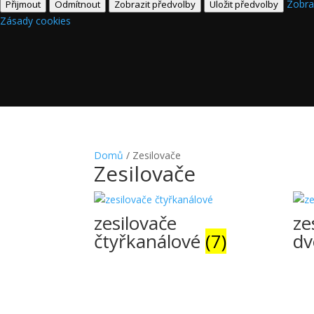
Zobra
Přijmout
Odmítnout
Zobrazit předvolby
Uložit předvolby
Zásady cookies
Domů
/ Zesilovače
Zesilovače
zesilovače
ze
čtyřkanálové
(7)
dv