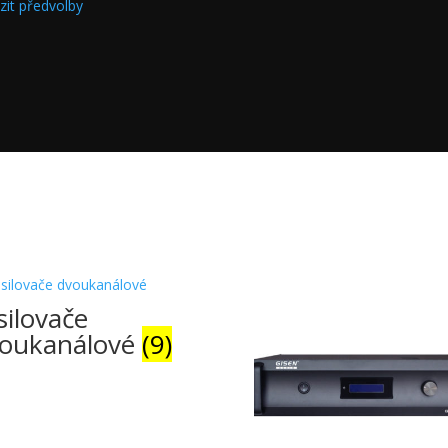
zit předvolby
silovače
oukanálové
(9)