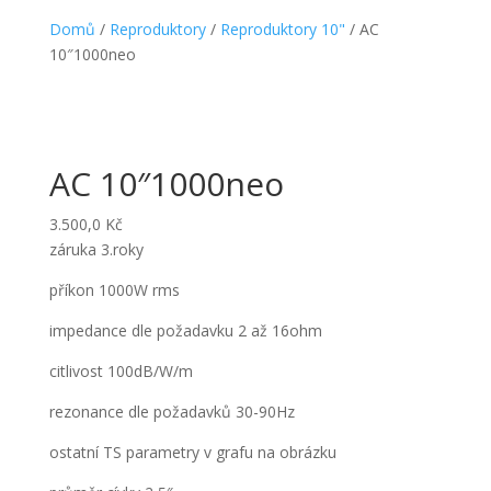
Domů
/
Reproduktory
/
Reproduktory 10"
/ AC
10″1000neo
AC 10″1000neo
3.500,0
Kč
záruka 3.roky
příkon 1000W rms
impedance dle požadavku 2 až 16ohm
citlivost 100dB/W/m
rezonance dle požadavků 30-90Hz
ostatní TS parametry v grafu na obrázku