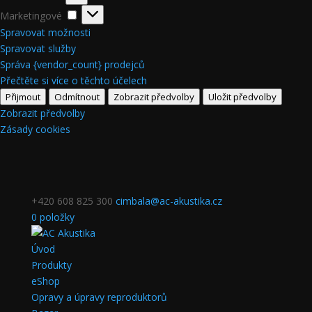
Marketingové
Marketingové
Spravovat možnosti
Spravovat služby
Správa {vendor_count} prodejců
Přečtěte si více o těchto účelech
Přijmout
Odmítnout
Zobrazit předvolby
Uložit předvolby
Zobrazit předvolby
Zásady cookies
+420 608 825 300
cimbala@ac-akustika.cz
0 položky
Úvod
Produkty
eShop
Opravy a úpravy reproduktorů