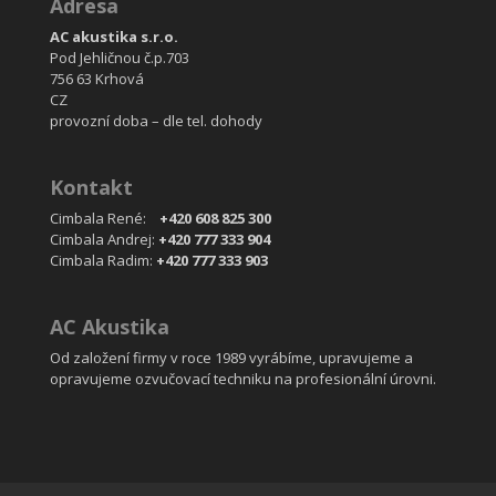
Adresa
AC akustika s.r.o.
Pod Jehličnou č.p.703
756 63 Krhová
CZ
provozní doba – dle tel. dohody
Kontakt
Cimbala René:
+420 608 825 300
Cimbala Andrej:
+420 777 333 904
Cimbala Radim:
+420 777 333 903
AC Akustika
Od založení firmy v roce 1989 vyrábíme, upravujeme a
opravujeme ozvučovací techniku na profesionální úrovni.