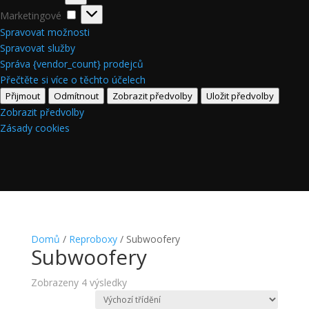
Marketingové
Marketingové
Spravovat možnosti
Spravovat služby
Správa {vendor_count} prodejců
Přečtěte si více o těchto účelech
Přijmout
Odmítnout
Zobrazit předvolby
Uložit předvolby
Zobrazit předvolby
Zásady cookies
Domů
/
Reproboxy
/ Subwoofery
Subwoofery
Zobrazeny 4 výsledky