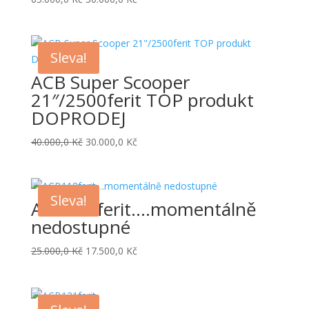
cena
cena
byla:
je:
65.000,0 Kč.
30.000,0 Kč.
Sleva!
ACB Super Scooper
21″/2500ferit TOP produkt
DOPRODEJ
Původní
Aktuální
40.000,0
Kč
30.000,0
Kč
cena
cena
byla:
je:
40.000,0 Kč.
30.000,0 Kč.
Sleva!
ACB118ferit….momentálně
nedostupné
Původní
Aktuální
25.000,0
Kč
17.500,0
Kč
cena
cena
byla:
je:
25.000,0 Kč.
17.500,0 Kč.