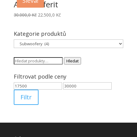
Sleva!
ACB121ferit
Původní
Aktuální
30.000,0
Kč
22.500,0
Kč
cena
cena
byla:
je:
Kategorie produktů
30.000,0 Kč.
22.500,0 Kč.
Hledat:
Hledat
Filtrovat podle ceny
Minimální
Maximální
cena
cena
Filtr