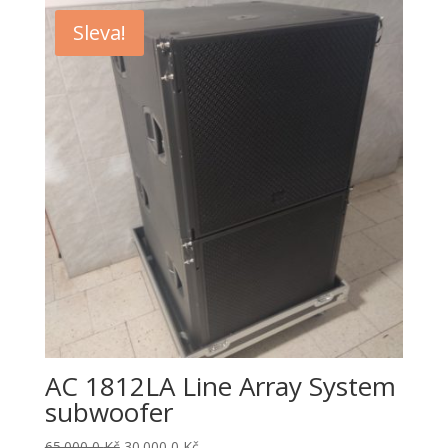
Sleva!
AC 1812LA Line Array System
subwoofer
Původní
Aktuální
65.000,0
Kč
30.000,0
Kč